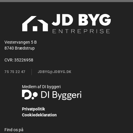
Vestervangen 5 B
8740 Brædstrup
CVR:
35226958
75 75 22 47​​
JDB​YG@J​DBYG.DK
Medlem af DI byggeri
Privatpolitik
Cookiedeklaration​
Find os på