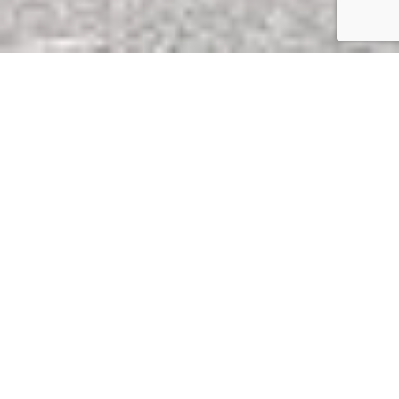
ESG Rapport
Vores ESG rapport er nu tilgængelig.
SE MERE HER