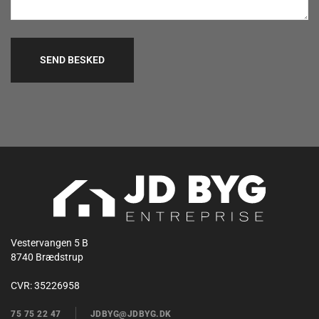
Vestervangen 5 B
8740 Brædstrup
CVR:
35226958
75 75 22 47​​
JDB​YG@J​DBYG.DK